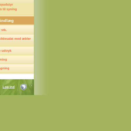
byudstyr
s til syning
 indlæg
 stk.
ildesalat med æbler
e udtryk
yning
bagning
Log ind