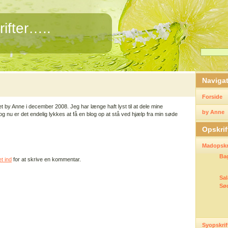
ifter…..
Naviga
Forside
t by Anne i december 2008. Jeg har længe haft lyst til at dele mine
by Anne
 og nu er det endelig lykkes at få en blog op at stå ved hjælp fra min søde
Opskrif
Madopskri
Ba
t ind
for at skrive en kommentar.
Sal
Sø
Syopskrif