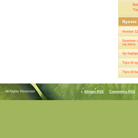
Ba
Tip
Nyeste
Hveder 12
Sommer s
og karry
Sy-faglig
Tips til s
Tips til 
... All Rights Reserved.
Entries
RSS
Comments
RSS