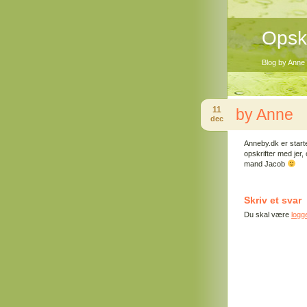
Opskr
Blog by Anne
11
by Anne
dec
Anneby.dk er starte
opskrifter med jer,
mand Jacob
Skriv et svar
Du skal være
logge