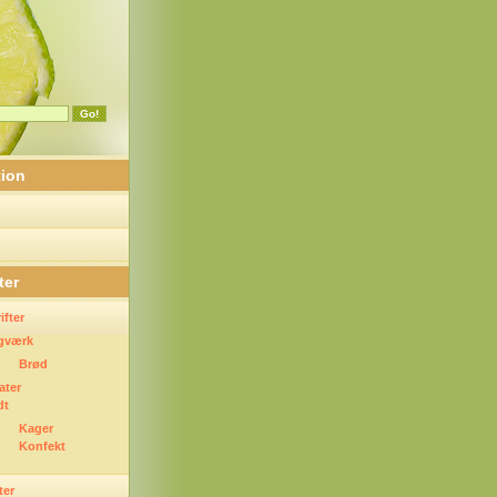
tion
ter
fter
gværk
Brød
ater
dt
Kager
Konfekt
ter